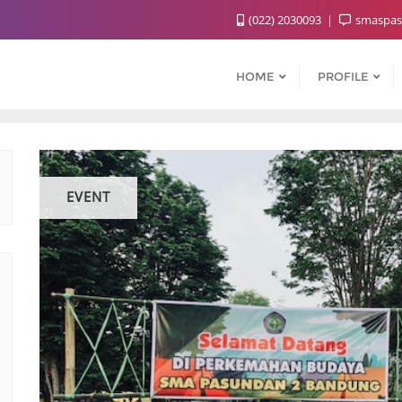
(022) 2030093
smaspas
HOME
PROFILE
EVENT